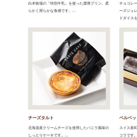
白木牧場の「特別牛乳」を使った濃厚プリン。柔
チョコレ
らかく滑らかな食感です。…
ーズジュ
ドダイス
チーズタルト
ベルベッ
北海道産クリームチーズを使用したバニラ風味の
スイス産8
しっとりケーキです。…
コラです