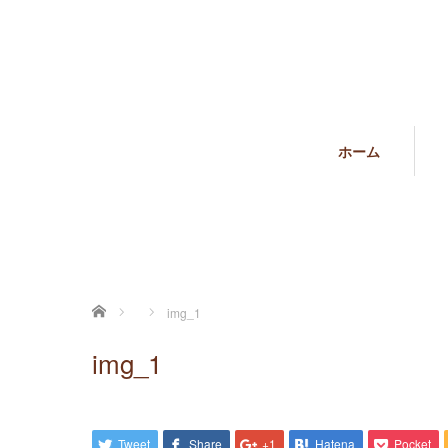
ホーム
ホーム
img_1
img_1
Tweet
Share
+1
Hatena
Pocket