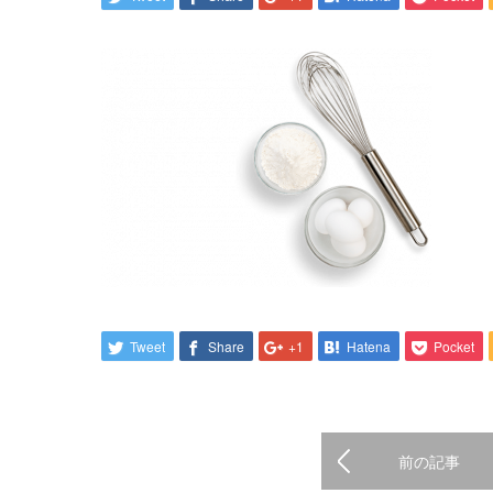
Tweet
Share
+1
Hatena
Pocket
前の記事