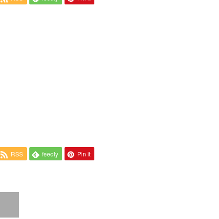
RSS
feedly
Pin it