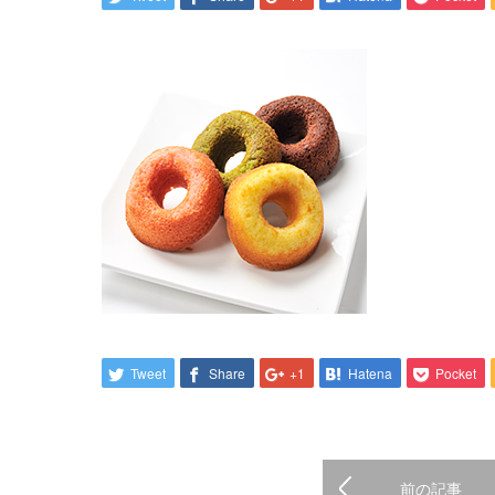
Tweet
Share
+1
Hatena
Pocket
前の記事