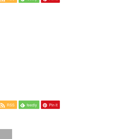
RSS
feedly
Pin it