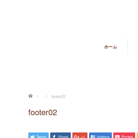
ホーム
ホーム
footer02
footer02
Tweet
Share
+1
Hatena
Pocket