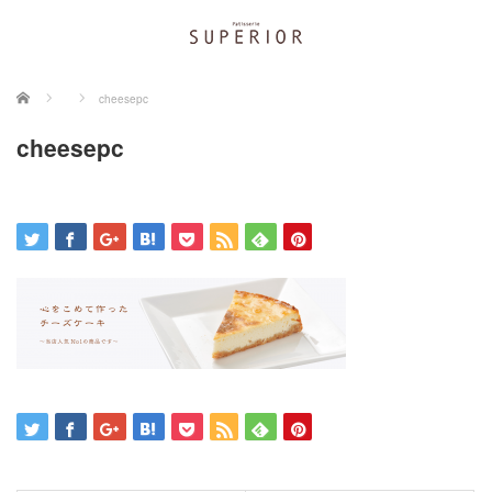
ホーム
cheesepc
cheesepc