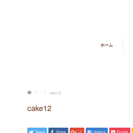
ホーム
ホーム
cake12
cake12
Tweet
Share
+1
Hatena
Pocket