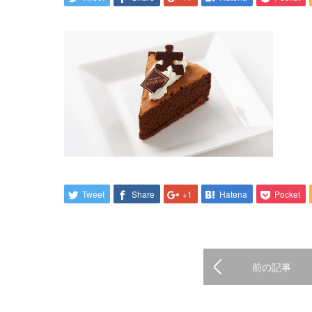
Tweet
Share
+1
Hatena
Pocket
前の記事