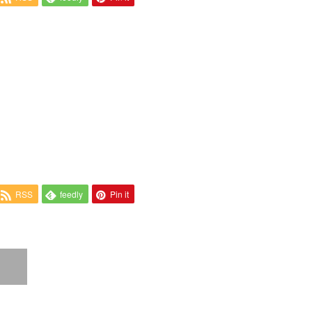
RSS
feedly
Pin it