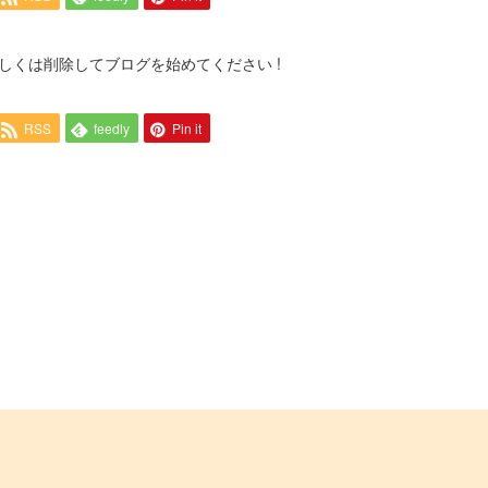
集もしくは削除してブログを始めてください !
RSS
feedly
Pin it